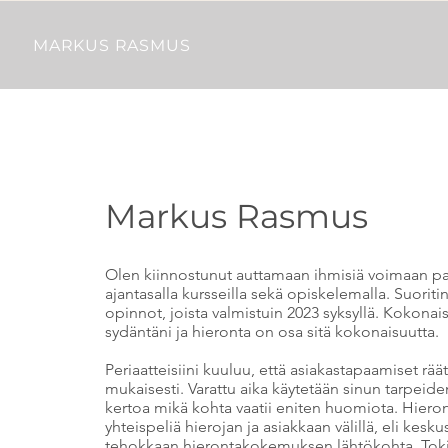
MARKUS RASMUS
Markus Rasmus
Olen kiinnostunut auttamaan ihmisiä voimaan pa
ajantasalla kursseilla sekä opiskelemalla. Suorit
opinnot, joista valmistuin 2023 syksyllä. Kokonais
sydäntäni ja hieronta on osa sitä kokonaisuutta.
Periaatteisiini kuuluu, että asiakastapaamiset rä
mukaisesti. Varattu aika käytetään sinun tarpeid
kertoa mikä kohta vaatii eniten huomiota. Hiero
yhteispeliä hierojan ja asiakkaan välillä, eli kesku
tehokkaan hierontakokemuksen lähtökohta. Toki j