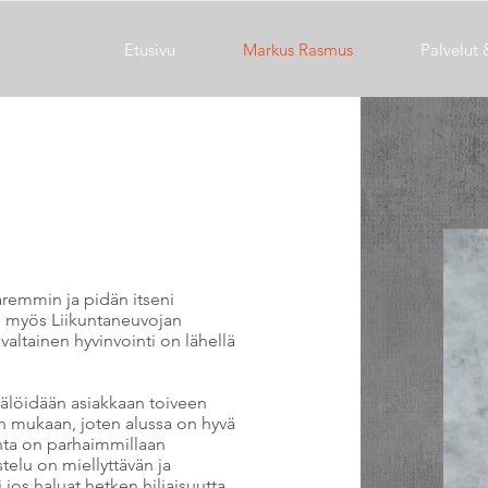
Etusivu
Markus Rasmus
Palvelut
remmin ja pidän itseni
in myös Liikuntaneuvojan
valtainen hyvinvointi on lähellä
ätälöidään asiakkaan toiveen
en mukaan, joten alussa on hyvä
nta on parhaimmillaan
stelu on miellyttävän ja
os haluat hetken hiljaisuutta,